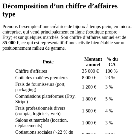
Décomposition d’un chiffre d’affaires
type
Prenons l’exemple d’une créatrice de bijoux à temps plein, en micro-
entreprise, qui vend principalement en ligne (boutique propre +
Etsy) et sur quelques marchés. Son chiffre d’affaires annuel est de
35 000 €
, ce qui est représentatif d’une activité bien établie sur un
positionnement milieu de gamme.
Montant
% du
Poste
annuel
CA
Chiffre d'affaires
35 000 €
100 %
Coût des matières premières
8 000 €
23 %
Frais de fournisseurs (port,
1 200 €
3 %
packaging)
Commissions plateformes (Etsy,
1 800 €
5 %
Stripe)
Frais professionnels divers
1 500 €
4 %
(compta, logiciels, web)
Salons et marchés (location,
1 000 €
3 %
déplacements)
Cotisations sociales (~22 % du