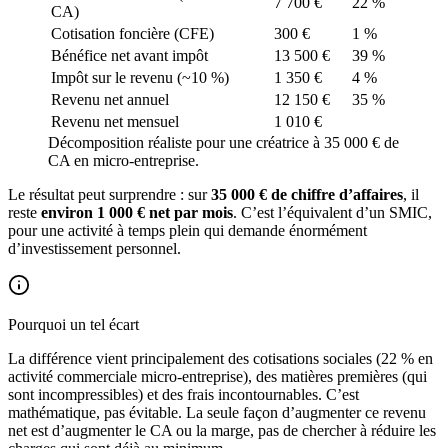
7 700 €
22 %
CA)
Cotisation foncière (CFE)
300 €
1 %
Bénéfice net avant impôt
13 500 €
39 %
Impôt sur le revenu (~10 %)
1 350 €
4 %
Revenu net annuel
12 150 €
35 %
Revenu net mensuel
1 010 €
Décomposition réaliste pour une créatrice à 35 000 € de
CA en micro-entreprise.
Le résultat peut surprendre : sur
35 000 € de chiffre d’affaires
, il
reste
environ 1 000 € net par mois
. C’est l’équivalent d’un SMIC,
pour une activité à temps plein qui demande énormément
d’investissement personnel.
Pourquoi un tel écart
La différence vient principalement des cotisations sociales (22 % en
activité commerciale micro-entreprise), des matières premières (qui
sont incompressibles) et des frais incontournables. C’est
mathématique, pas évitable. La seule façon d’augmenter ce revenu
net est d’augmenter le CA ou la marge, pas de chercher à réduire les