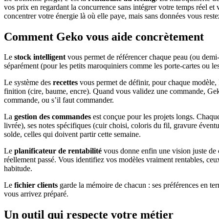
vos prix en regardant la concurrence sans intégrer votre temps réel et 
concentrer votre énergie là où elle paye, mais sans données vous reste
Comment Geko vous aide concrètement
Le
stock intelligent
vous permet de référencer chaque peau (ou demi-pea
séparément (pour les petits maroquiniers comme les porte-cartes ou les é
Le système des
recettes
vous permet de définir, pour chaque modèle, la
finition (cire, baume, encre). Quand vous validez une commande, Gek
commande, ou s’il faut commander.
La
gestion des commandes
est conçue pour les projets longs. Chaque
livrée), ses notes spécifiques (cuir choisi, coloris du fil, gravure év
solde, celles qui doivent partir cette semaine.
Le
planificateur de rentabilité
vous donne enfin une vision juste de c
réellement passé. Vous identifiez vos modèles vraiment rentables, ceux
habitude.
Le
fichier clients
garde la mémoire de chacun : ses préférences en term
vous arrivez préparé.
Un outil qui respecte votre métier