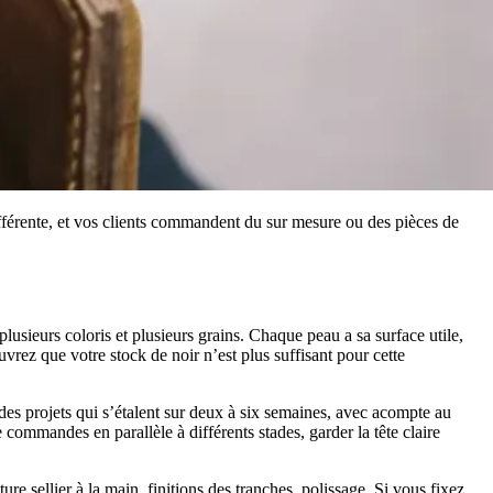
ifférente, et vos clients commandent du sur mesure ou des pièces de
lusieurs coloris et plusieurs grains. Chaque peau a sa surface utile,
uvrez que votre stock de noir n’est plus suffisant pour cette
 des projets qui s’étalent sur deux à six semaines, avec acompte au
 commandes en parallèle à différents stades, garder la tête claire
sellier à la main, finitions des tranches, polissage. Si vous fixez