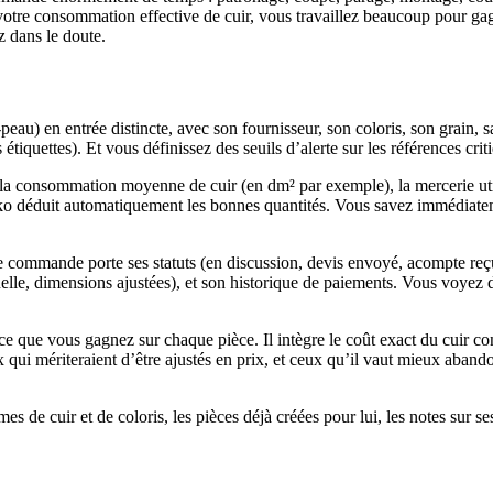
votre consommation effective de cuir, vous travaillez beaucoup pour gagn
z dans le doute.
u) en entrée distincte, avec son fournisseur, son coloris, son grain, sa
tiquettes). Et vous définissez des seuils d’alerte sur les références cri
 consommation moyenne de cuir (en dm² par exemple), la mercerie utilisé
o déduit automatiquement les bonnes quantités. Vous savez immédiatem
 commande porte ses statuts (en discussion, devis envoyé, acompte reçu, 
entuelle, dimensions ajustées), et son historique de paiements. Vous voye
e que vous gagnez sur chaque pièce. Il intègre le coût exact du cuir co
 qui mériteraient d’être ajustés en prix, et ceux qu’il vaut mieux aband
es de cuir et de coloris, les pièces déjà créées pour lui, les notes sur